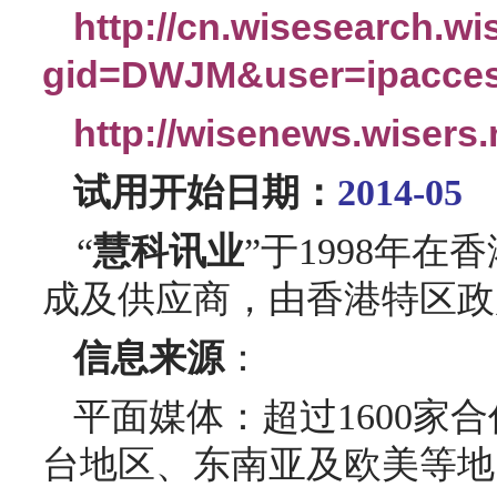
http://cn.wisesearch.wi
gid=DWJM&user=ipacce
http://wisenews.wiser
试用开始日期：
2014-05
“
慧科讯业
”
于
1998
年在香
成及供应商，由香港特区政
信息来源
：
平面媒体：
超过
1600
家
合
台地区、东南亚及欧美等地